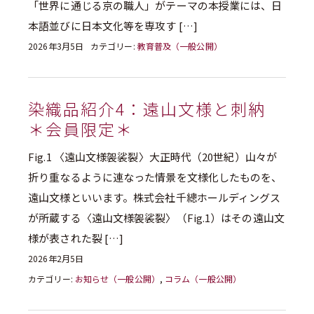
「世界に通じる京の職人」がテーマの本授業には、日
本語並びに日本文化等を専攻す […]
2026年3月5日
カテゴリー:
教育普及（一般公開）
染織品紹介4：遠山文様と刺納
＊会員限定＊
Fig.1 〈遠山文様袈裟裂〉大正時代（20世紀）山々が
折り重なるように連なった情景を文様化したものを、
遠山文様といいます。株式会社千總ホールディングス
が所蔵する〈遠山文様袈裟裂〉（Fig.1）はその遠山文
様が表された裂 […]
2026年2月5日
カテゴリー:
お知らせ（一般公開）
,
コラム（一般公開）