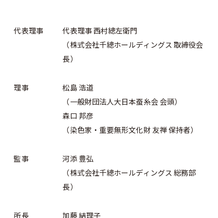
代表理事
代表理事 西村總左衛門
（株式会社千總ホールディングス 取締役会
長）
理事
松島 浩道
（⼀般財団法⼈⼤⽇本蚕⽷会 会頭）
森口 邦彦
（染色家・重要無形文化財 友禅 保持者）
監事
河添 豊弘
（株式会社千總ホールディングス 総務部
⻑）
所長
加藤 結理子