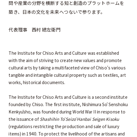
問や産業の分野を横断する知と創造のプラットホームを
築き、日本の文化を未来へつないで参ります。
代表理事 西村 總左衛門
The Institute for Chiso Arts and Culture was established
with the aim of striving to create new values and promote
cultural arts by taking a multifaceted view of Chiso’s various
tangible and intangible cultural property such as textiles, art
works, historical documents.
The Institute for Chiso Arts and Culture is a second institute
founded by Chiso. The first institute, Nishimura Sō Senshoku
Kenkyūsho, was founded during World War II in response to
the issuance of
Shashihin Tō Seizō Hanbai Seigen Kisoku
(regulations restricting the production and sale of luxury
items) in 1940. To protect the livelihood of the artisans and