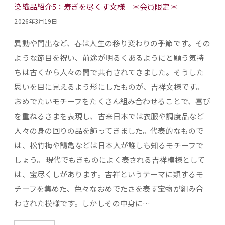
染織品紹介5：寿ぎを尽くす文様 ＊会員限定＊
2026年3月19日
異動や門出など、春は人生の移り変わりの季節です。その
ような節目を祝い、前途が明るくあるようにと願う気持
ちは古くから人々の間で共有されてきました。そうした
思いを目に見えるよう形にしたものが、吉祥文様です。
おめでたいモチーフをたくさん組み合わせることで、喜び
を重ねるさまを表現し、古来日本では衣服や調度品など
人々の身の回りの品を飾ってきました。代表的なもので
は、松竹梅や鶴亀などは日本人が誰しも知るモチーフで
しょう。 現代でもきものによく表される吉祥模様として
は、宝尽くしがあります。吉祥というテーマに類するモ
チーフを集めた、色々なおめでたさを表す宝物が組み合
わされた模様です。しかしその中身に…