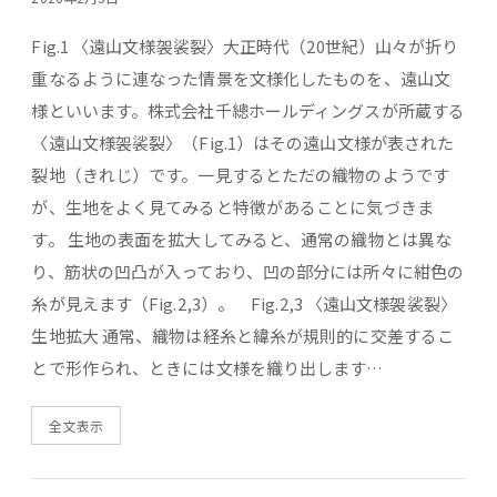
Fig.1 〈遠山文様袈裟裂〉大正時代（20世紀）山々が折り
重なるように連なった情景を文様化したものを、遠山文
様といいます。株式会社千總ホールディングスが所蔵する
〈遠山文様袈裟裂〉（Fig.1）はその遠山文様が表された
裂地（きれじ）です。一見するとただの織物のようです
が、生地をよく見てみると特徴があることに気づきま
す。 生地の表面を拡大してみると、通常の織物とは異な
り、筋状の凹凸が入っており、凹の部分には所々に紺色の
糸が見えます（Fig.2,3）。 Fig.2,3 〈遠山文様袈裟裂〉
生地拡大 通常、織物は経糸と緯糸が規則的に交差するこ
とで形作られ、ときには文様を織り出します…
全文表示