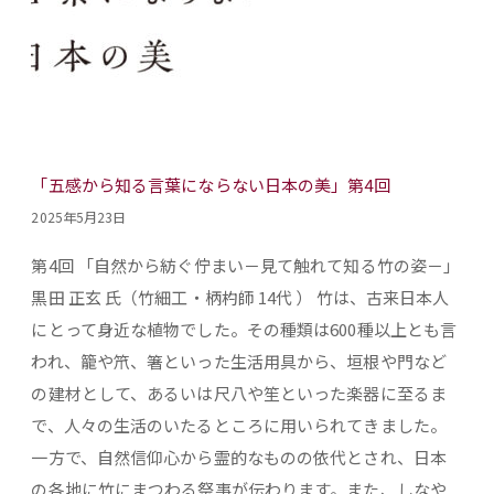
「五感から知る言葉にならない日本の美」第4回
2025年5月23日
第4回 「自然から紡ぐ佇まい－見て触れて知る竹の姿－」
黒田 正玄 氏（竹細工・柄杓師 14代 ） 竹は、古来日本人
にとって身近な植物でした。その種類は600種以上とも言
われ、籠や笊、箸といった生活用具から、垣根や門など
の建材として、あるいは尺八や笙といった楽器に至るま
で、人々の生活のいたるところに用いられてきました。
一方で、自然信仰心から霊的なものの依代とされ、日本
の各地に竹にまつわる祭事が伝わります。また、しなや