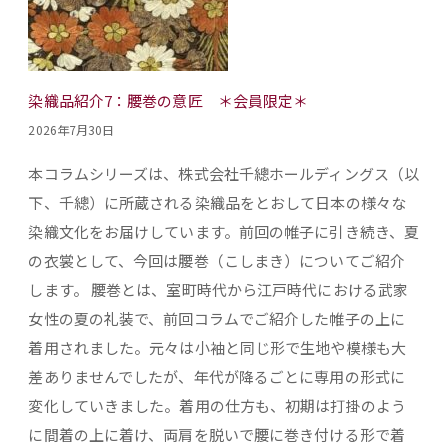
染織品紹介7：腰巻の意匠 ＊会員限定＊
2026年7月30日
本コラムシリーズは、株式会社千總ホールディングス（以
下、千總）に所蔵される染織品をとおして日本の様々な
染織文化をお届けしています。前回の帷子に引き続き、夏
の衣裳として、今回は腰巻（こしまき）についてご紹介
します。 腰巻とは、室町時代から江戸時代における武家
女性の夏の礼装で、前回コラムでご紹介した帷子の上に
着用されました。元々は小袖と同じ形で生地や模様も大
差ありませんでしたが、年代が降るごとに専用の形式に
変化していきました。着用の仕方も、初期は打掛のよう
に間着の上に着け、両肩を脱いで腰に巻き付ける形で着