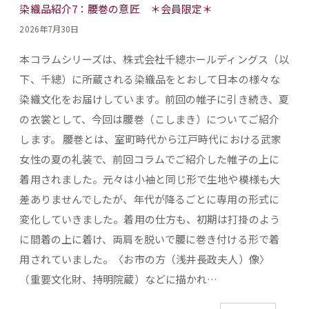
染織品紹介7：腰巻の意匠 ＊会員限定＊
2026年7月30日
本コラムシリーズは、株式会社千總ホールディングス（以
下、千總）に所蔵される染織品をとおして日本の様々な
染織文化をお届けしています。前回の帷子に引き続き、夏
の衣裳として、今回は腰巻（こしまき）についてご紹介
します。 腰巻とは、室町時代から江戸時代における武家
女性の夏の礼装で、前回コラムでご紹介した帷子の上に
着用されました。元々は小袖と同じ形で生地や模様も大
差ありませんでしたが、年代が降るごとに専用の形式に
変化していきました。着用の仕方も、初期は打掛のよう
に間着の上に着け、両肩を脱いで腰に巻き付ける形で着
用されていました。〈お市の方（浅井長政夫人）像〉
（重要文化財、持明院蔵）などに描かれ…