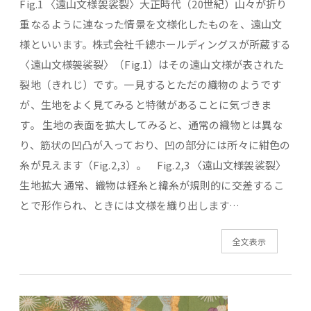
Fig.1 〈遠山文様袈裟裂〉大正時代（20世紀）山々が折り
重なるように連なった情景を文様化したものを、遠山文
様といいます。株式会社千總ホールディングスが所蔵する
〈遠山文様袈裟裂〉（Fig.1）はその遠山文様が表された
裂地（きれじ）です。一見するとただの織物のようです
が、生地をよく見てみると特徴があることに気づきま
す。 生地の表面を拡大してみると、通常の織物とは異な
り、筋状の凹凸が入っており、凹の部分には所々に紺色の
糸が見えます（Fig.2,3）。 Fig.2,3 〈遠山文様袈裟裂〉
生地拡大 通常、織物は経糸と緯糸が規則的に交差するこ
とで形作られ、ときには文様を織り出します…
全文表示