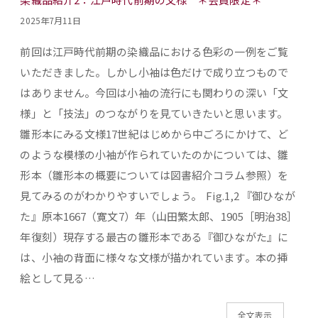
2025年7月11日
前回は江戸時代前期の染織品における色彩の一例をご覧
いただきました。しかし小袖は色だけで成り立つもので
はありません。今回は小袖の流行にも関わりの深い「文
様」と「技法」のつながりを見ていきたいと思います。
雛形本にみる文様17世紀はじめから中ごろにかけて、ど
のような模様の小袖が作られていたのかについては、雛
形本（雛形本の概要については図書紹介コラム参照）を
見てみるのがわかりやすいでしょう。 Fig.1,2 『御ひなが
た』原本1667（寛文7）年（山田繁太郎、1905［明治38］
年復刻）現存する最古の雛形本である『御ひながた』に
は、小袖の背面に様々な文様が描かれています。本の挿
絵として見る…
全文表示