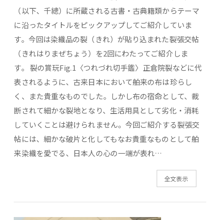
（以下、千總）に所蔵される古書・古典籍類からテーマ
に沿ったタイトルをピックアップしてご紹介していま
す。今回は染織品の裂（きれ）が貼り込まれた裂張交帖
（きれはりまぜちょう）を2回にわたってご紹介しま
す。 裂の賞玩Fig.1〈つれづれ切手鑑〉正倉院裂などに代
表されるように、古来日本において舶来の布は珍らし
く、また貴重なものでした。しかし布の宿命として、裁
断されて細かな裂地となり、生活用具として劣化・消耗
していくことは避けられません。今回ご紹介する裂張交
帖には、細かな破片と化してもなお貴重なものとして舶
来染織を愛でる、日本人の心の一端が表れ…
全文表示