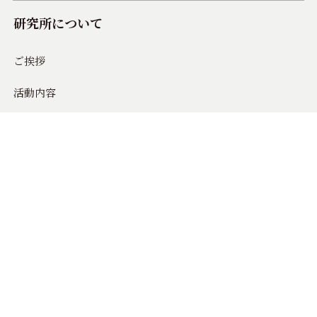
研究所について
ご挨拶
活動内容
活動方針
活動実績
組織概要
所在地/連絡先/役員
定款