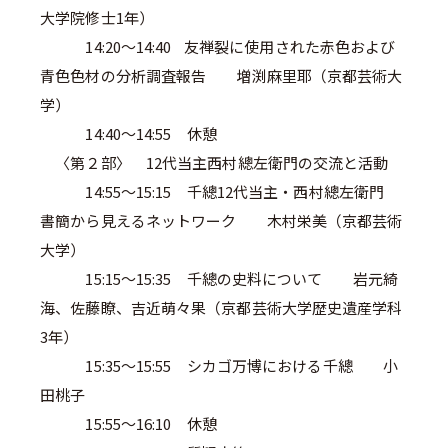
大学院修士1年）
14:20～14:40 友禅裂に使用された赤色および
青色色材の分析調査報告 増渕麻里耶（京都芸術大
学）
14:40～14:55 休憩
〈第２部〉 12代当主西村總左衛門の交流と活動
14:55～15:15 千總12代当主・西村總左衛門
書簡から見えるネットワーク 木村栄美（京都芸術
大学）
15:15～15:35 千總の史料について 岩元綺
海、佐藤瞭、吉近萌々果（京都芸術大学歴史遺産学科
3年）
15:35～15:55 シカゴ万博における千總 小
田桃子
15:55～16:10 休憩