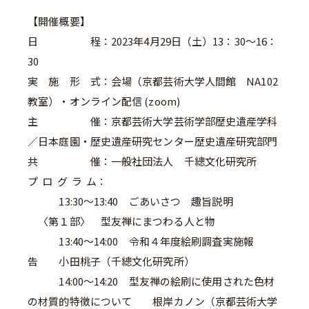
【開催概要】
日 程：2023年4月29日（土）13：30～16：
30
実 施 形 式：会場（京都芸術大学人間館 NA102
教室）・オンライン配信 (zoom)
主 催：京都芸術大学芸術学部歴史遺産学科
／日本庭園・歴史遺産研究センター歴史遺産研究部門
共 催：一般社団法人 千總文化研究所
プ ロ グ ラ ム：
13:30～13:40 ごあいさつ 趣旨説明
〈第１部〉 型友禅にまつわる人と物
13:40～14:00 令和４年度絵刷調査実施報
告 小田桃子（千總文化研究所）
14:00～14:20 型友禅の絵刷に使用された色材
の材質的特徴について 根岸カノン（京都芸術大学