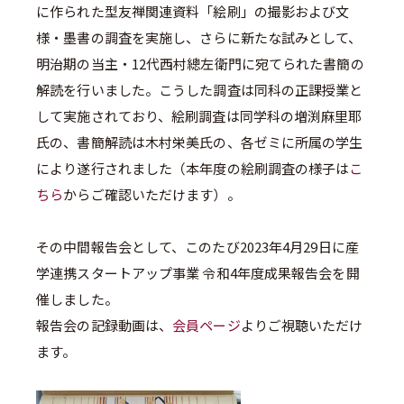
に作られた型友禅関連資料「絵刷」の撮影および文
様・墨書の調査を実施し、さらに新たな試みとして、
明治期の当主・12代西村總左衛門に宛てられた書簡の
解読を行いました。こうした調査は同科の正課授業と
して実施されており、絵刷調査は同学科の増渕麻里耶
氏の、書簡解読は木村栄美氏の、各ゼミに所属の学生
により遂行されました（本年度の絵刷調査の様子は
こ
ちら
からご確認いただけます）。
その中間報告会として、このたび2023年4月29日に産
学連携スタートアップ事業 令和4年度成果報告会を開
催しました。
報告会の記録動画は、
会員ページ
よりご視聴いただけ
ます。