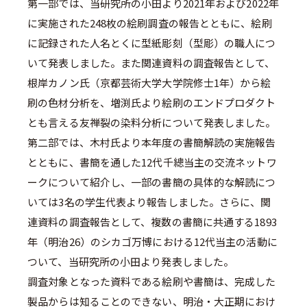
第一部では、当研究所の小田より2021年および2022年
に実施された248枚の絵刷調査の報告とともに、絵刷
に記録された人名とくに型紙彫刻（型彫）の職人につ
いて発表しました。また関連資料の調査報告として、
根岸カノン氏（京都芸術大学大学院修士1年）から絵
刷の色材分析を、増渕氏より絵刷のエンドプロダクト
とも言える友禅裂の染料分析について発表しました。
第二部では、木村氏より本年度の書簡解読の実施報告
とともに、書簡を通した12代千總当主の交流ネットワ
ークについて紹介し、一部の書簡の具体的な解読につ
いては3名の学生代表より報告しました。さらに、関
連資料の調査報告として、複数の書簡に共通する1893
年（明治26）のシカゴ万博における12代当主の活動に
ついて、当研究所の小田より発表しました。
調査対象となった資料である絵刷や書簡は、完成した
製品からは知ることのできない、明治・大正期におけ